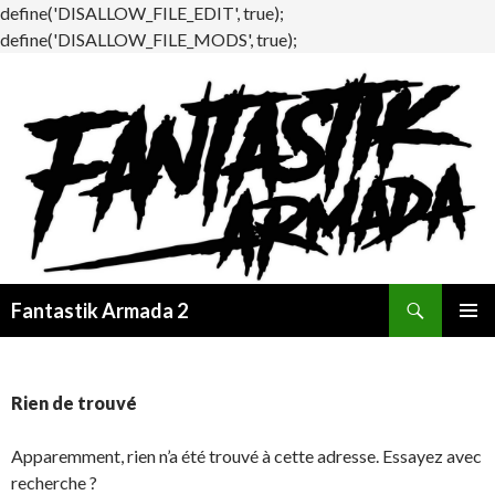
define('DISALLOW_FILE_EDIT', true);
define('DISALLOW_FILE_MODS', true);
Recherche
Fantastik Armada 2
ALLER
MENU
AU
PRINCI
CONTENU
Rien de trouvé
Apparemment, rien n’a été trouvé à cette adresse. Essayez avec
recherche ?