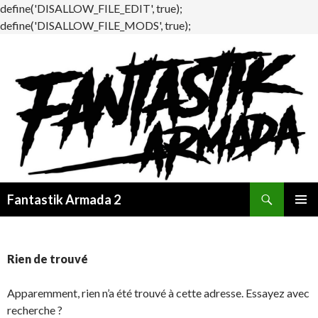
define('DISALLOW_FILE_EDIT', true);
define('DISALLOW_FILE_MODS', true);
Recherche
Fantastik Armada 2
ALLER
MENU
AU
PRINCI
CONTENU
Rien de trouvé
Apparemment, rien n’a été trouvé à cette adresse. Essayez avec
recherche ?