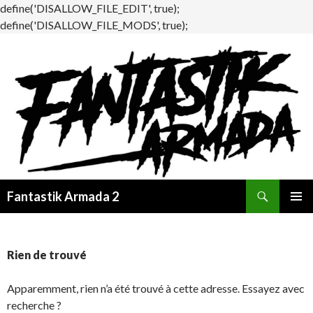
define('DISALLOW_FILE_EDIT', true);
define('DISALLOW_FILE_MODS', true);
Recherche
Fantastik Armada 2
ALLER
MENU
AU
PRINCI
CONTENU
Rien de trouvé
Apparemment, rien n’a été trouvé à cette adresse. Essayez avec
recherche ?