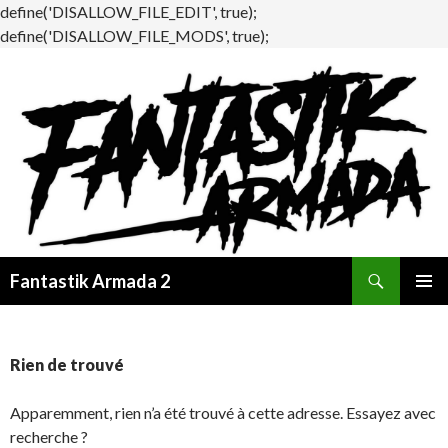
define('DISALLOW_FILE_EDIT', true);
define('DISALLOW_FILE_MODS', true);
Recherche
Fantastik Armada 2
ALLER
MENU
AU
PRINCI
CONTENU
Rien de trouvé
Apparemment, rien n’a été trouvé à cette adresse. Essayez avec
recherche ?