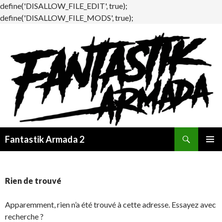
define('DISALLOW_FILE_EDIT', true);
define('DISALLOW_FILE_MODS', true);
Recherche
Fantastik Armada 2
ALLER
MENU
AU
PRINCI
CONTENU
Rien de trouvé
Apparemment, rien n’a été trouvé à cette adresse. Essayez avec
recherche ?