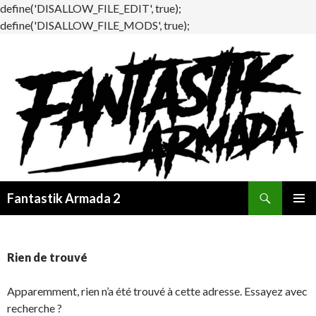
define('DISALLOW_FILE_EDIT', true);
define('DISALLOW_FILE_MODS', true);
Recherche
Fantastik Armada 2
ALLER
MENU
AU
PRINCI
CONTENU
Rien de trouvé
Apparemment, rien n’a été trouvé à cette adresse. Essayez avec
recherche ?