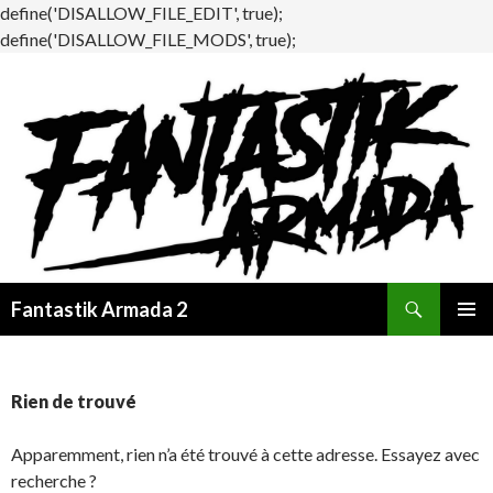
define('DISALLOW_FILE_EDIT', true);
define('DISALLOW_FILE_MODS', true);
Recherche
Fantastik Armada 2
ALLER
MENU
AU
PRINCI
CONTENU
Rien de trouvé
Apparemment, rien n’a été trouvé à cette adresse. Essayez avec
recherche ?