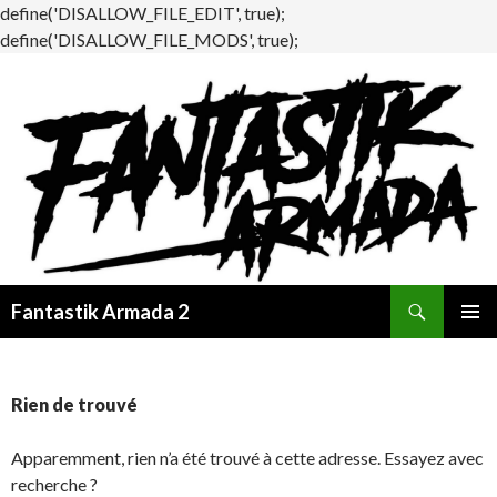
define('DISALLOW_FILE_EDIT', true);
define('DISALLOW_FILE_MODS', true);
Recherche
Fantastik Armada 2
ALLER
MENU
AU
PRINCI
CONTENU
Rien de trouvé
Apparemment, rien n’a été trouvé à cette adresse. Essayez avec
recherche ?