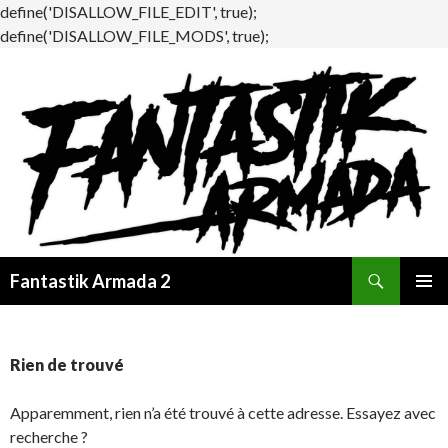
define('DISALLOW_FILE_EDIT', true);
define('DISALLOW_FILE_MODS', true);
Recherche
Fantastik Armada 2
ALLER
MENU
AU
PRINCI
CONTENU
Rien de trouvé
Apparemment, rien n’a été trouvé à cette adresse. Essayez avec
recherche ?