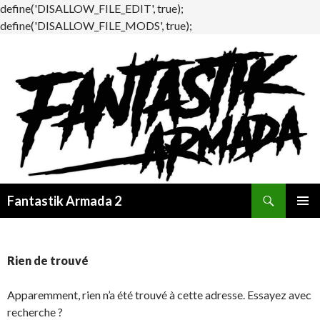
define('DISALLOW_FILE_EDIT', true);
define('DISALLOW_FILE_MODS', true);
Recherche
Fantastik Armada 2
ALLER
MENU
AU
PRINCI
CONTENU
Rien de trouvé
Apparemment, rien n’a été trouvé à cette adresse. Essayez avec
recherche ?