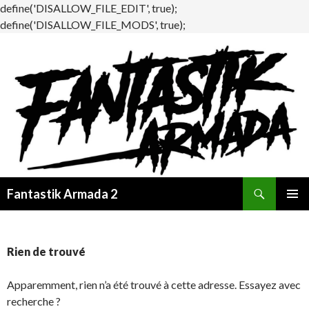
define('DISALLOW_FILE_EDIT', true);
define('DISALLOW_FILE_MODS', true);
Recherche
Fantastik Armada 2
ALLER
MENU
AU
PRINCI
CONTENU
Rien de trouvé
Apparemment, rien n’a été trouvé à cette adresse. Essayez avec
recherche ?