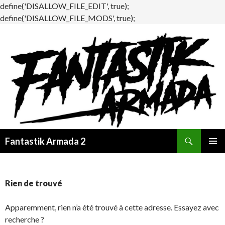
define('DISALLOW_FILE_EDIT', true);
define('DISALLOW_FILE_MODS', true);
Recherche
Fantastik Armada 2
ALLER
MENU
AU
PRINCI
CONTENU
Rien de trouvé
Apparemment, rien n’a été trouvé à cette adresse. Essayez avec
recherche ?