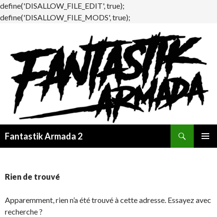
define('DISALLOW_FILE_EDIT', true);
define('DISALLOW_FILE_MODS', true);
Recherche
Fantastik Armada 2
ALLER
MENU
AU
PRINCI
CONTENU
Rien de trouvé
Apparemment, rien n’a été trouvé à cette adresse. Essayez avec
recherche ?