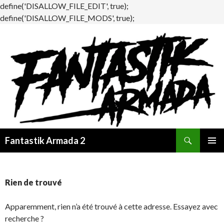
define('DISALLOW_FILE_EDIT', true);
define('DISALLOW_FILE_MODS', true);
Recherche
Fantastik Armada 2
ALLER
MENU
AU
PRINCI
CONTENU
Rien de trouvé
Apparemment, rien n’a été trouvé à cette adresse. Essayez avec
recherche ?