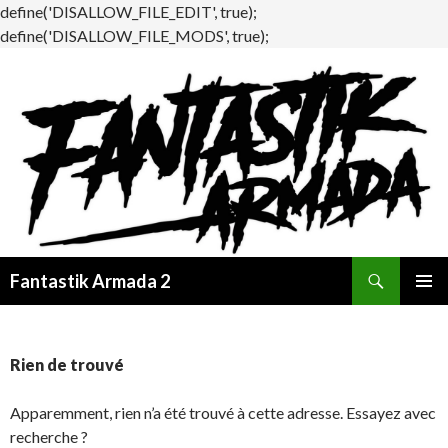
define('DISALLOW_FILE_EDIT', true);
define('DISALLOW_FILE_MODS', true);
Recherche
Fantastik Armada 2
ALLER
MENU
AU
PRINCI
CONTENU
Rien de trouvé
Apparemment, rien n’a été trouvé à cette adresse. Essayez avec
recherche ?