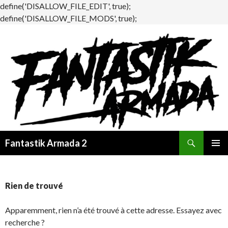
define('DISALLOW_FILE_EDIT', true);
define('DISALLOW_FILE_MODS', true);
Recherche
Fantastik Armada 2
ALLER
MENU
AU
PRINCI
CONTENU
Rien de trouvé
Apparemment, rien n’a été trouvé à cette adresse. Essayez avec
recherche ?