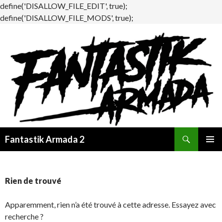
define('DISALLOW_FILE_EDIT', true);
define('DISALLOW_FILE_MODS', true);
Recherche
Fantastik Armada 2
ALLER
MENU
AU
PRINCI
CONTENU
Rien de trouvé
Apparemment, rien n’a été trouvé à cette adresse. Essayez avec
recherche ?