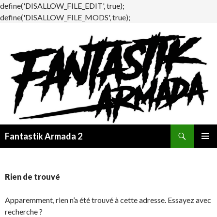
define('DISALLOW_FILE_EDIT', true);
define('DISALLOW_FILE_MODS', true);
Recherche
Fantastik Armada 2
ALLER
MENU
AU
PRINCI
CONTENU
Rien de trouvé
Apparemment, rien n’a été trouvé à cette adresse. Essayez avec
recherche ?