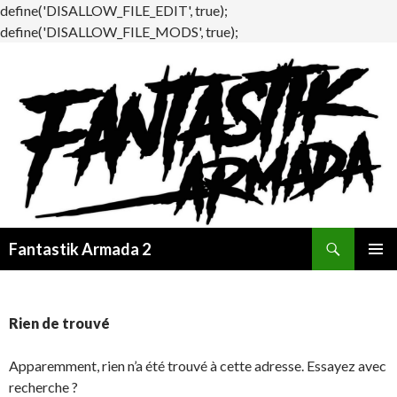
define('DISALLOW_FILE_EDIT', true);
define('DISALLOW_FILE_MODS', true);
Recherche
Fantastik Armada 2
ALLER
MENU
AU
PRINCI
CONTENU
Rien de trouvé
Apparemment, rien n’a été trouvé à cette adresse. Essayez avec
recherche ?