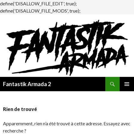
define('DISALLOW_FILE_EDIT', true);
define('DISALLOW_FILE_MODS', true);
Recherche
Fantastik Armada 2
ALLER
MENU
AU
PRINCI
CONTENU
Rien de trouvé
Apparemment, rien n’a été trouvé à cette adresse. Essayez avec
recherche ?