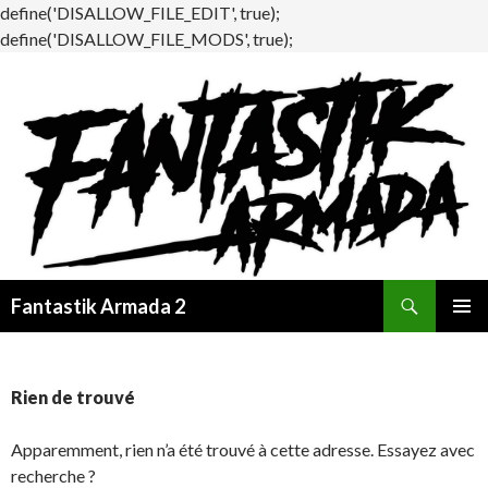
define('DISALLOW_FILE_EDIT', true);
define('DISALLOW_FILE_MODS', true);
Recherche
Fantastik Armada 2
ALLER
MENU
AU
PRINCI
CONTENU
Rien de trouvé
Apparemment, rien n’a été trouvé à cette adresse. Essayez avec
recherche ?