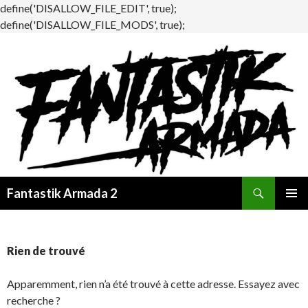
define('DISALLOW_FILE_EDIT', true);
define('DISALLOW_FILE_MODS', true);
Recherche
Fantastik Armada 2
ALLER
MENU
AU
PRINCI
CONTENU
Rien de trouvé
Apparemment, rien n’a été trouvé à cette adresse. Essayez avec
recherche ?