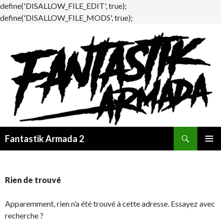
define('DISALLOW_FILE_EDIT', true);
define('DISALLOW_FILE_MODS', true);
Recherche
Fantastik Armada 2
ALLER
MENU
AU
PRINCI
CONTENU
Rien de trouvé
Apparemment, rien n’a été trouvé à cette adresse. Essayez avec
recherche ?