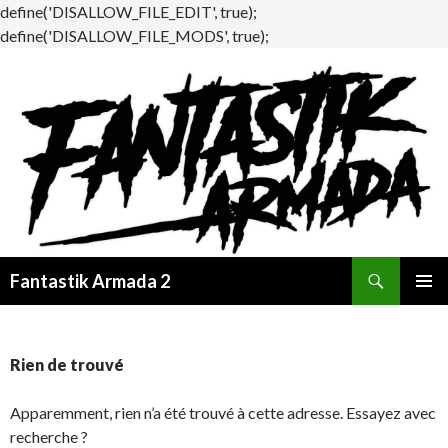
define('DISALLOW_FILE_EDIT', true);
define('DISALLOW_FILE_MODS', true);
Recherche
Fantastik Armada 2
ALLER
MENU
AU
PRINCI
CONTENU
Rien de trouvé
Apparemment, rien n’a été trouvé à cette adresse. Essayez avec
recherche ?