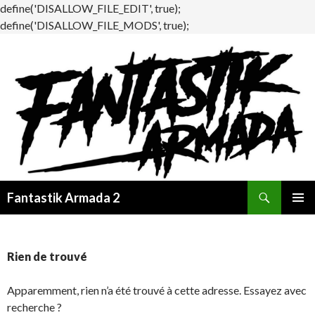
define('DISALLOW_FILE_EDIT', true);
define('DISALLOW_FILE_MODS', true);
Recherche
Fantastik Armada 2
ALLER
MENU
AU
PRINCI
CONTENU
Rien de trouvé
Apparemment, rien n’a été trouvé à cette adresse. Essayez avec
recherche ?