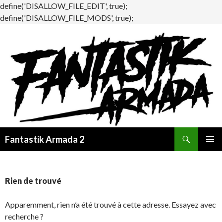
define('DISALLOW_FILE_EDIT', true);
define('DISALLOW_FILE_MODS', true);
Recherche
Fantastik Armada 2
ALLER
MENU
AU
PRINCI
CONTENU
Rien de trouvé
Apparemment, rien n’a été trouvé à cette adresse. Essayez avec
recherche ?