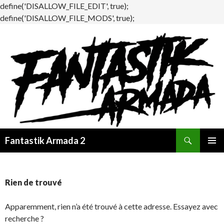
define('DISALLOW_FILE_EDIT', true);
define('DISALLOW_FILE_MODS', true);
Recherche
Fantastik Armada 2
ALLER
MENU
AU
PRINCI
CONTENU
Rien de trouvé
Apparemment, rien n’a été trouvé à cette adresse. Essayez avec
recherche ?