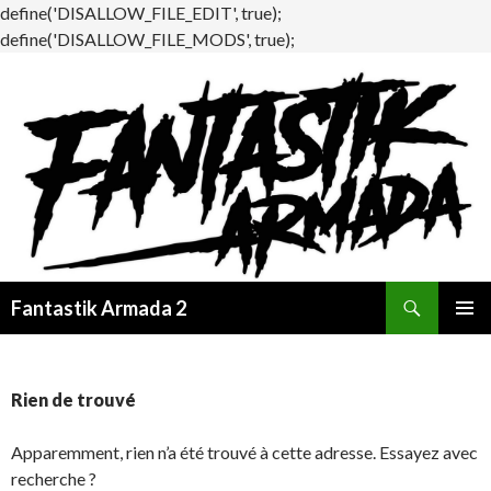
define('DISALLOW_FILE_EDIT', true);
define('DISALLOW_FILE_MODS', true);
Recherche
Fantastik Armada 2
ALLER
MENU
AU
PRINCI
CONTENU
Rien de trouvé
Apparemment, rien n’a été trouvé à cette adresse. Essayez avec
recherche ?