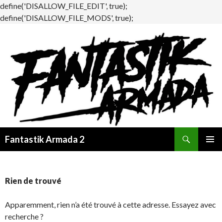
define('DISALLOW_FILE_EDIT', true);
define('DISALLOW_FILE_MODS', true);
Recherche
Fantastik Armada 2
ALLER
MENU
AU
PRINCI
CONTENU
Rien de trouvé
Apparemment, rien n’a été trouvé à cette adresse. Essayez avec
recherche ?