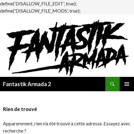
define('DISALLOW_FILE_EDIT', true);
define('DISALLOW_FILE_MODS', true);
Recherche
Fantastik Armada 2
ALLER
MENU
AU
PRINCI
CONTENU
Rien de trouvé
Apparemment, rien n’a été trouvé à cette adresse. Essayez avec
recherche ?