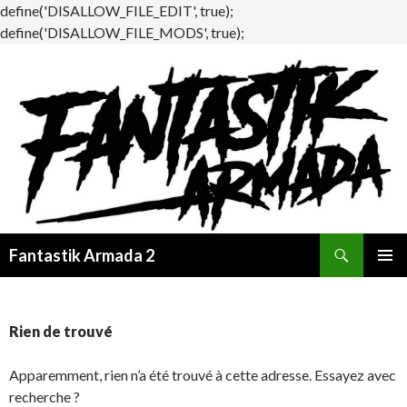
define('DISALLOW_FILE_EDIT', true);
define('DISALLOW_FILE_MODS', true);
Recherche
Fantastik Armada 2
ALLER
MENU
AU
PRINCI
CONTENU
Rien de trouvé
Apparemment, rien n’a été trouvé à cette adresse. Essayez avec
recherche ?