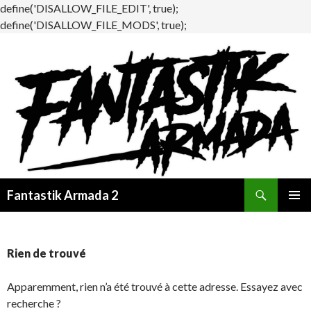
define('DISALLOW_FILE_EDIT', true);
define('DISALLOW_FILE_MODS', true);
Recherche
Fantastik Armada 2
ALLER
MENU
AU
PRINCI
CONTENU
Rien de trouvé
Apparemment, rien n’a été trouvé à cette adresse. Essayez avec
recherche ?