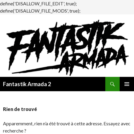
define('DISALLOW_FILE_EDIT', true);
define('DISALLOW_FILE_MODS', true);
Recherche
Fantastik Armada 2
ALLER
MENU
AU
PRINCI
CONTENU
Rien de trouvé
Apparemment, rien n’a été trouvé à cette adresse. Essayez avec
recherche ?