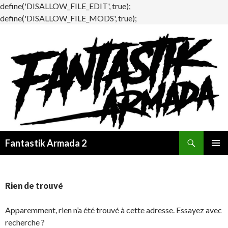
define('DISALLOW_FILE_EDIT', true);
define('DISALLOW_FILE_MODS', true);
Recherche
Fantastik Armada 2
ALLER
MENU
AU
PRINCI
CONTENU
Rien de trouvé
Apparemment, rien n’a été trouvé à cette adresse. Essayez avec
recherche ?