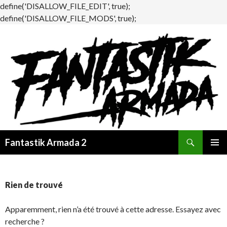
define('DISALLOW_FILE_EDIT', true);
define('DISALLOW_FILE_MODS', true);
Recherche
Fantastik Armada 2
ALLER
MENU
AU
PRINCI
CONTENU
Rien de trouvé
Apparemment, rien n’a été trouvé à cette adresse. Essayez avec
recherche ?