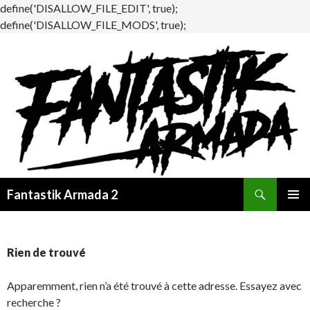
define('DISALLOW_FILE_EDIT', true);
define('DISALLOW_FILE_MODS', true);
Recherche
Fantastik Armada 2
ALLER
MENU
AU
PRINCI
CONTENU
Rien de trouvé
Apparemment, rien n’a été trouvé à cette adresse. Essayez avec
recherche ?