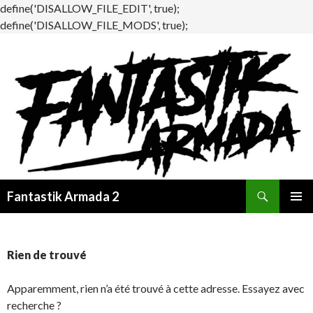
define('DISALLOW_FILE_EDIT', true);
define('DISALLOW_FILE_MODS', true);
Recherche
Fantastik Armada 2
ALLER
MENU
AU
PRINCI
CONTENU
Rien de trouvé
Apparemment, rien n’a été trouvé à cette adresse. Essayez avec
recherche ?