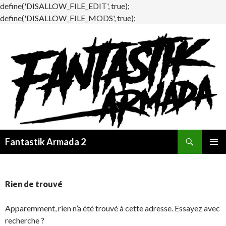
define('DISALLOW_FILE_EDIT', true);
define('DISALLOW_FILE_MODS', true);
Recherche
Fantastik Armada 2
ALLER
MENU
AU
PRINCI
CONTENU
Rien de trouvé
Apparemment, rien n’a été trouvé à cette adresse. Essayez avec
recherche ?