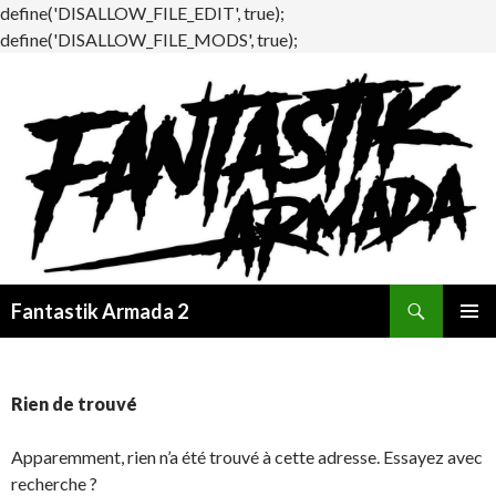
define('DISALLOW_FILE_EDIT', true);
define('DISALLOW_FILE_MODS', true);
Recherche
Fantastik Armada 2
ALLER
MENU
AU
PRINCI
CONTENU
Rien de trouvé
Apparemment, rien n’a été trouvé à cette adresse. Essayez avec
recherche ?