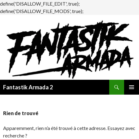
define('DISALLOW_FILE_EDIT', true);
define('DISALLOW_FILE_MODS', true);
Recherche
Fantastik Armada 2
ALLER
MENU
AU
PRINCI
CONTENU
Rien de trouvé
Apparemment, rien n’a été trouvé à cette adresse. Essayez avec
recherche ?