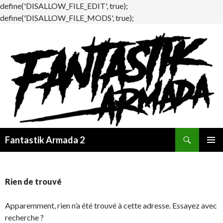
define('DISALLOW_FILE_EDIT', true);
define('DISALLOW_FILE_MODS', true);
Recherche
Fantastik Armada 2
ALLER
MENU
AU
PRINCI
CONTENU
Rien de trouvé
Apparemment, rien n’a été trouvé à cette adresse. Essayez avec
recherche ?