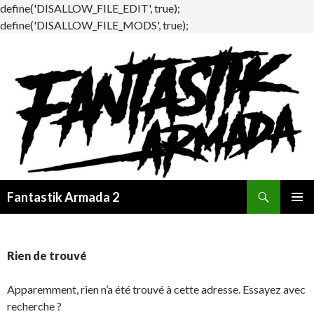
define('DISALLOW_FILE_EDIT', true);
define('DISALLOW_FILE_MODS', true);
Recherche
Fantastik Armada 2
ALLER
MENU
AU
PRINCI
CONTENU
Rien de trouvé
Apparemment, rien n’a été trouvé à cette adresse. Essayez avec
recherche ?