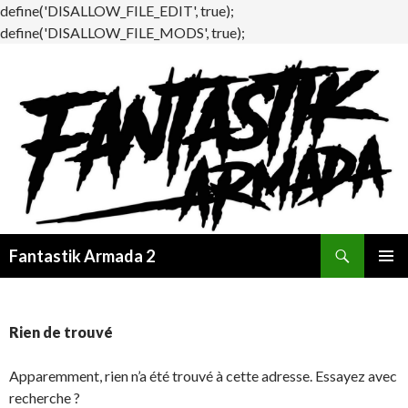
define('DISALLOW_FILE_EDIT', true);
define('DISALLOW_FILE_MODS', true);
Recherche
Fantastik Armada 2
ALLER
MENU
AU
PRINCI
CONTENU
Rien de trouvé
Apparemment, rien n’a été trouvé à cette adresse. Essayez avec
recherche ?