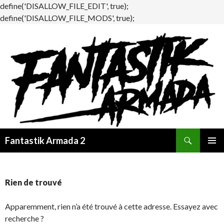
define('DISALLOW_FILE_EDIT', true);
define('DISALLOW_FILE_MODS', true);
Recherche
Fantastik Armada 2
ALLER
MENU
AU
PRINCI
CONTENU
Rien de trouvé
Apparemment, rien n’a été trouvé à cette adresse. Essayez avec
recherche ?