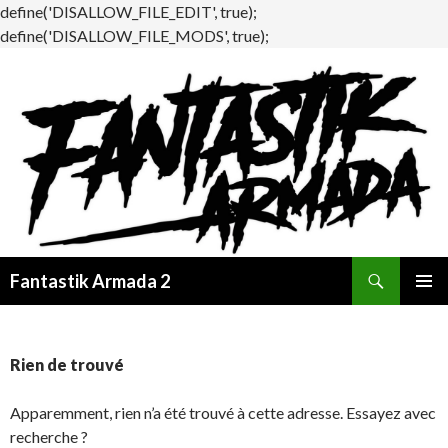
define('DISALLOW_FILE_EDIT', true);
define('DISALLOW_FILE_MODS', true);
Recherche
Fantastik Armada 2
ALLER
MENU
AU
PRINCI
CONTENU
Rien de trouvé
Apparemment, rien n’a été trouvé à cette adresse. Essayez avec
recherche ?