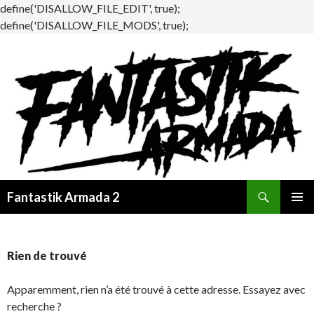
define('DISALLOW_FILE_EDIT', true);
define('DISALLOW_FILE_MODS', true);
Recherche
Fantastik Armada 2
ALLER
MENU
AU
PRINCI
CONTENU
Rien de trouvé
Apparemment, rien n’a été trouvé à cette adresse. Essayez avec
recherche ?