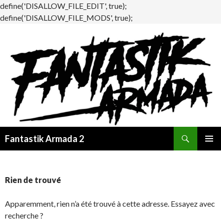
define('DISALLOW_FILE_EDIT', true);
define('DISALLOW_FILE_MODS', true);
Recherche
Fantastik Armada 2
ALLER
MENU
AU
PRINCI
CONTENU
Rien de trouvé
Apparemment, rien n’a été trouvé à cette adresse. Essayez avec
recherche ?