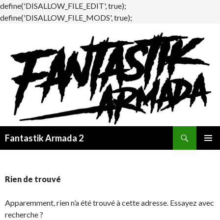
define('DISALLOW_FILE_EDIT', true);
define('DISALLOW_FILE_MODS', true);
Recherche
Fantastik Armada 2
ALLER
MENU
AU
PRINCI
CONTENU
Rien de trouvé
Apparemment, rien n’a été trouvé à cette adresse. Essayez avec
recherche ?