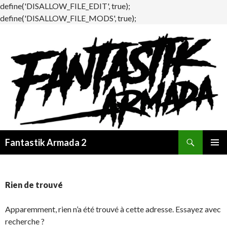
define('DISALLOW_FILE_EDIT', true);
define('DISALLOW_FILE_MODS', true);
Recherche
Fantastik Armada 2
ALLER
MENU
AU
PRINCI
CONTENU
Rien de trouvé
Apparemment, rien n’a été trouvé à cette adresse. Essayez avec
recherche ?