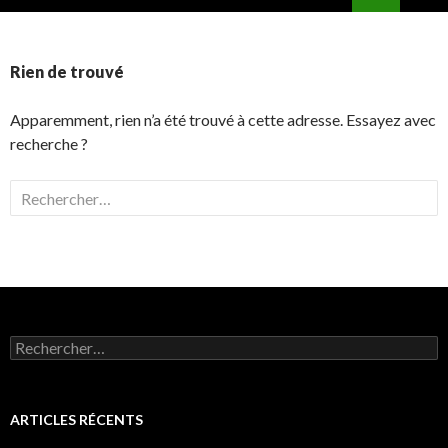
ALLER
MENU
AU
PRINCI
CONTENU
Rien de trouvé
Apparemment, rien n’a été trouvé à cette adresse. Essayez avec
recherche ?
Rechercher :
Rechercher :
ARTICLES RÉCENTS